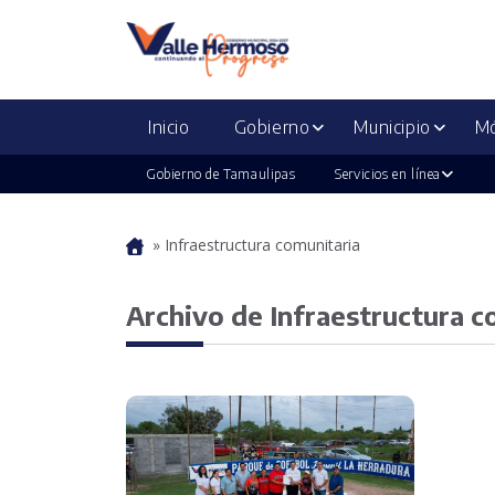
Inicio
Gobierno
Municipio
Mó
Gobierno de Tamaulipas
Servicios en línea
»
Infraestructura comunitaria
Portada
Archivo de Infraestructura c