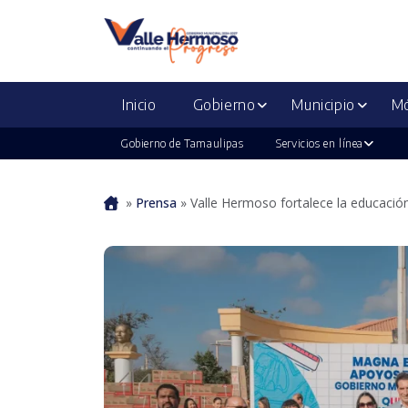
Inicio
Gobierno
Municipio
Mó
Gobierno de Tamaulipas
Servicios en línea
Portada
»
Prensa
»
Valle Hermoso fortalece la educaci